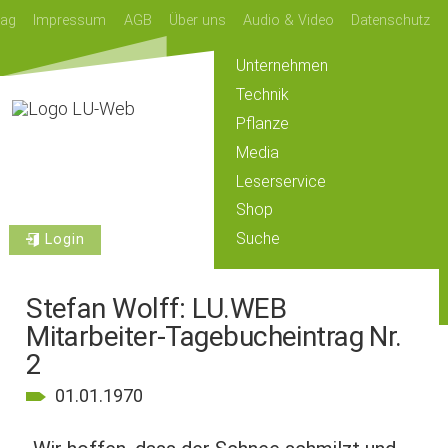
lag
Impressum
AGB
Über uns
Audio & Video
Datenschutz
Unternehmen
Technik
Pflanze
Media
Leserservice
Shop
Suche
Login
Stefan Wolff: LU.WEB
Mitarbeiter-Tagebucheintrag Nr.
2
01.01.1970