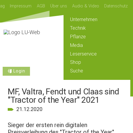
lag
Impressum
AGB
Über uns
Audio & Video
Datenschutz
Unternehmen
Technik
Pflanze
Media
Leserservice
Shop
Suche
Login
MF, Valtra, Fendt und Claas sind
"Tractor of the Year" 2021
21.12.2020
Sieger der ersten rein digitalen
Preisverleihung des "Tractor of the Year"