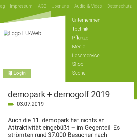
lag
Impressum
AGB
Über uns
Audio & Video
Datenschutz
Unternehmen
Technik
Pflanze
Media
Leserservice
Shop
Suche
Login
demopark + demogolf 2019
03.07.2019
Auch die 11. demopark hat nichts an
Attraktivität eingebüßt – im Gegenteil. Es
strömten rund 37.000 Besucher nach