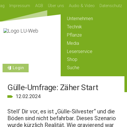
lag
Impressum
AGB
Über uns
Audio & Video
Datenschutz
Unternehmen
Technik
Pflanze
Media
Leserservice
Shop
Suche
Login
Gülle-Umfrage: Zäher Start
12.02.2024
Stell‘ Dir vor, es ist „Gülle-Silvester“ und die
Böden sind nicht befahrbar. Dieses Szenario
wurde kürzlich Realität. Wie gravierend war