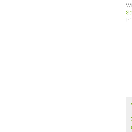
Wi
Sc
Pr