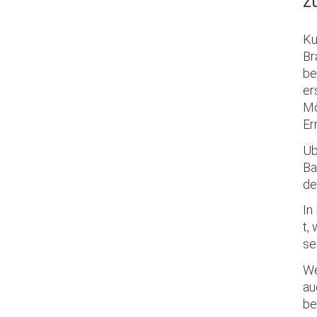
z
Ku
Br
be
er
Mö
Er
Üb
Ba
de
In
t,
se
We
au
be