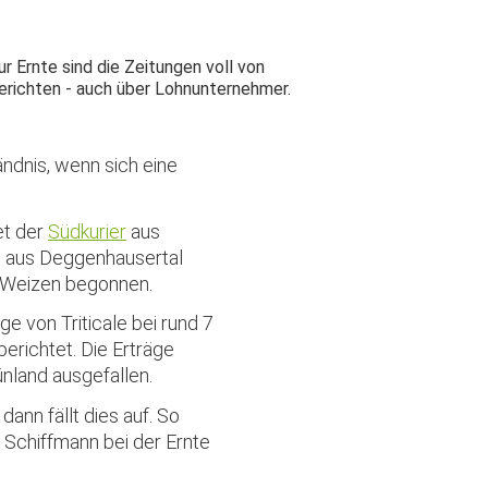
ur Ernte sind die Zeitungen voll von
erichten - auch über Lohnunternehmer.
ndnis, wenn sich eine
et der
Südkurier
aus
 aus Deggenhausertal
it Weizen begonnen.
ge von Triticale bei rund 7
berichtet. Die Erträge
nland ausgefallen.
nn fällt dies auf. So
n Schiffmann bei der Ernte