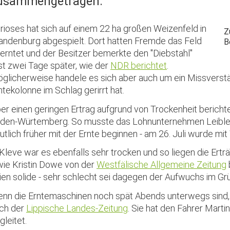
usammengetragen.
rioses hat sich auf einem 22 ha großen Weizenfeld in
Z
andenburg abgespielt. Dort hatten Fremde das Feld
B
erntet und der Besitzer bemerkte den "Diebstahl"
st zwei Tage später, wie der
NDR berichtet
.
glicherweise handele es sich aber auch um ein Missverstä
ntekolonne im Schlag gerirrt hat.
er einen geringen Ertrag aufgrund von Trockenheit bericht
den-Würtemberg. So musste das Lohnunternehmen Leible
utlich früher mit der Ernte beginnen - am 26. Juli wurde m
 Kleve war es ebenfalls sehr trocken und so liegen die Erträ
 wie Kristin Dowe von der
Westfälische Allgemeine Zeitung
ien solide - sehr schlecht sei dagegen der Aufwuchs im Grü
nn die Erntemaschinen noch spät Abends unterwegs sind, da
ch der
Lippische Landes-Zeitung
. Sie hat den Fahrer Marti
gleitet.