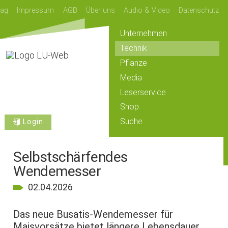
lag
Impressum
AGB
Über uns
Audio & Video
Datenschutz
Unternehmen
Technik
Pflanze
Media
Leserservice
Shop
Suche
Login
Selbstschärfendes
Wendemesser
02.04.2026
Das neue Busatis-Wendemesser für
Maisvorsätze bietet längere Lebensdauer,