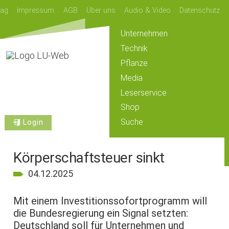
lag
Impressum
AGB
Über uns
Audio & Video
Datenschutz
Unternehmen
Technik
Pflanze
Media
Leserservice
Shop
Suche
Login
Körperschaftsteuer sinkt
04.12.2025
Mit einem Investitionssofortprogramm will
die Bundesregierung ein Signal setzten:
Deutschland soll für Unternehmen und