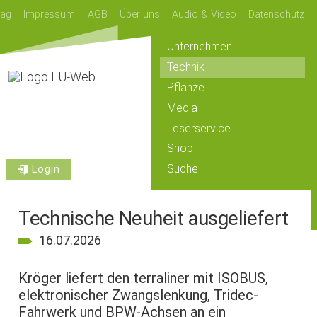
lag
Impressum
AGB
Über uns
Audio & Video
Datenschutz
Unternehmen
Technik
Pflanze
Media
Leserservice
Shop
Suche
Login
Technische Neuheit ausgeliefert
16.07.2026
Kröger liefert den terraliner mit ISOBUS,
elektronischer Zwangslenkung, Tridec-
Fahrwerk und BPW-Achsen an ein