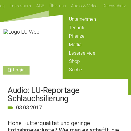
lag
Impressum
AGB
Über uns
Audio & Video
Datenschutz
Unternehmen
Technik
Pflanze
Media
Leserservice
Shop
Suche
Login
Audio: LU-Reportage
Schlauchsilierung
03.03.2017
Hohe Futterqualität und geringe
Entnahmeverluste? Wie man es schafft, die