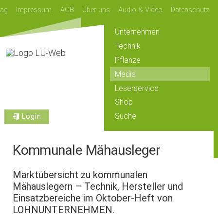
lag
Impressum
AGB
Über uns
Audio & Video
Datenschutz
Unternehmen
Technik
Pflanze
Media
Leserservice
Shop
Suche
Login
Kommunale Mähausleger
Marktübersicht zu kommunalen
Mähauslegern – Technik, Hersteller und
Einsatzbereiche im Oktober-Heft von
LOHNUNTERNEHMEN.