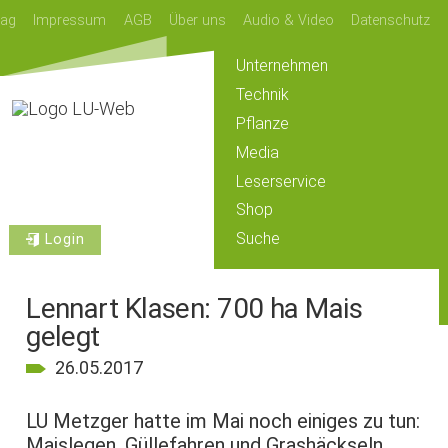
lag
Impressum
AGB
Über uns
Audio & Video
Datenschutz
Unternehmen
Technik
Pflanze
Media
Leserservice
Shop
Suche
Login
Lennart Klasen: 700 ha Mais
gelegt
26.05.2017
LU Metzger hatte im Mai noch einiges zu tun:
Maislegen, Güllefahren und Grashäckseln.