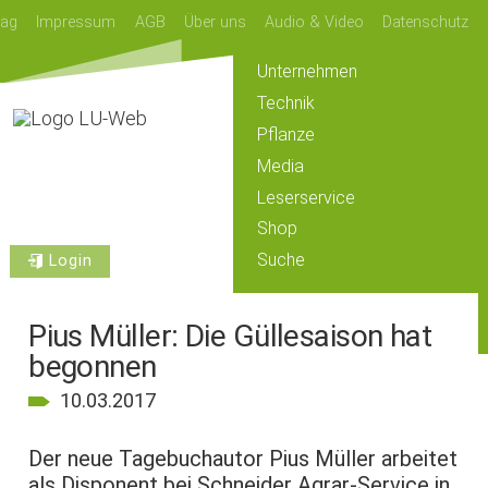
lag
Impressum
AGB
Über uns
Audio & Video
Datenschutz
Unternehmen
Technik
Pflanze
Media
Leserservice
Shop
Suche
Login
Pius Müller: Die Güllesaison hat
begonnen
10.03.2017
Der neue Tagebuchautor Pius Müller arbeitet
als Disponent bei Schneider Agrar-Service in