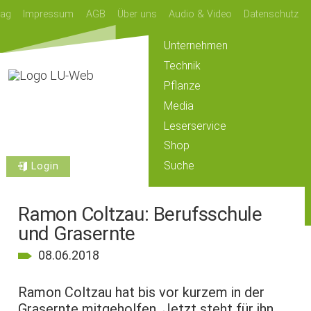
lag
Impressum
AGB
Über uns
Audio & Video
Datenschutz
Unternehmen
Technik
Pflanze
Media
Leserservice
Shop
Suche
Login
Ramon Coltzau: Berufsschule
und Grasernte
08.06.2018
Ramon Coltzau hat bis vor kurzem in der
Grasernte mitgeholfen. Jetzt steht für ihn