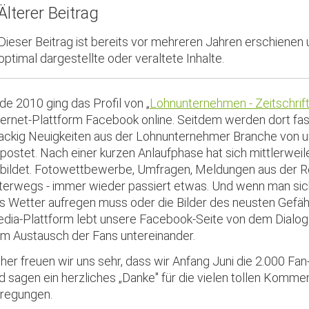
Älterer Beitrag
Dieser Beitrag ist bereits vor mehreren Jahren erschienen
optimal dargestellte oder veraltete Inhalte.
de 2010 ging das Profil von „
Lohnunternehmen - Zeitschrif
ternet-Plattform Facebook online. Seitdem werden dort fast
ackig Neuigkeiten aus der Lohnunternehmer Branche von u
postet. Nach einer kurzen Anlaufphase hat sich mittlerwei
bildet. Fotowettbewerbe, Umfragen, Meldungen aus der R
terwegs - immer wieder passiert etwas. Und wenn man sic
s Wetter aufregen muss oder die Bilder des neusten Gefähr
dia-Plattform lebt unsere Facebook-Seite von dem Dialog
m Austausch der Fans untereinander.
her freuen wir uns sehr, dass wir Anfang Juni die 2.000 F
d sagen ein herzliches „Danke" für die vielen tollen Komme
regungen.