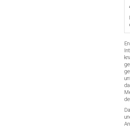
En
In
kn
ge
ge
un
da
Me
de
Da
un
An