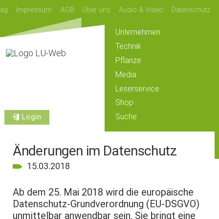
lag
Impressum
AGB
Über uns
Audio & Video
Datenschutz
Unternehmen
Technik
Pflanze
Media
Leserservice
Shop
Suche
Login
Änderungen im Datenschutz
15.03.2018
Ab dem 25. Mai 2018 wird die europäische
Datenschutz-Grundverordnung (EU-DSGVO)
unmittelbar anwendbar sein. Sie bringt eine