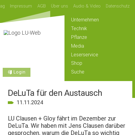
lag
Impressum
AGB
Über uns
Audio & Video
Datenschutz
Unternehmen
Technik
Pflanze
Media
Leserservice
Shop
Suche
Login
DeLuTa für den Austausch
11.11.2024
LU Clausen + Gloy fährt im Dezember zur
DeLuTa. Wir haben mit Jens Clausen darüber
gesprochen, warum die DeLuTa so wichtig