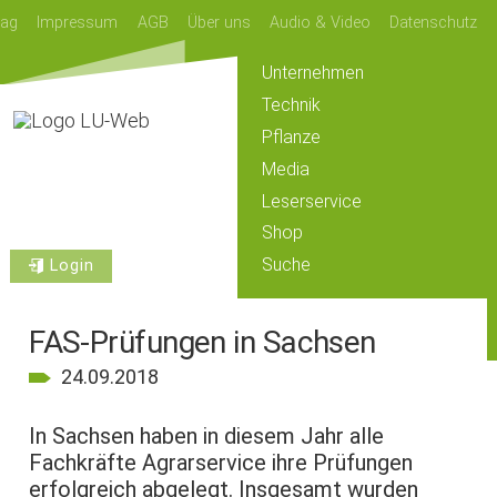
lag
Impressum
AGB
Über uns
Audio & Video
Datenschutz
Unternehmen
Technik
Pflanze
Media
Leserservice
Shop
Suche
Login
FAS-Prüfungen in Sachsen
24.09.2018
In Sachsen haben in diesem Jahr alle
Fachkräfte Agrarservice ihre Prüfungen
erfolgreich abgelegt. Insgesamt wurden