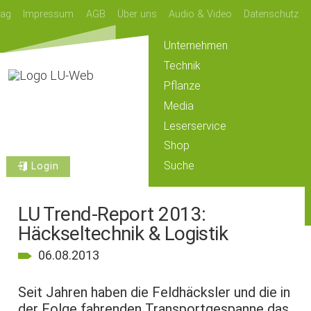
lag
Impressum
AGB
Über uns
Audio & Video
Datenschutz
Unternehmen
Technik
Pflanze
Media
Leserservice
Shop
Suche
Login
LU Trend-Report 2013:
Häckseltechnik & Logistik
06.08.2013
Seit Jahren haben die Feldhäcksler und die in
der Folge fahrenden Transportgespanne das