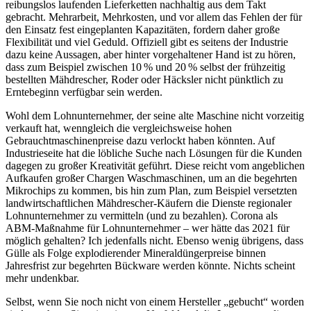
reibungslos laufenden Lieferketten nachhaltig aus dem Takt
gebracht. Mehrarbeit, Mehrkosten, und vor allem das Fehlen der für
den Einsatz fest eingeplanten Kapazitäten, fordern daher große
Flexibilität und viel Geduld. Offiziell gibt es seitens der Industrie
dazu keine Aussagen, aber hinter vorgehaltener Hand ist zu hören,
dass zum Beispiel zwischen 10 % und 20 % selbst der frühzeitig
bestellten Mähdrescher, Roder oder Häcksler nicht pünktlich zu
Erntebeginn verfügbar sein werden.
Wohl dem Lohnunternehmer, der seine alte Maschine nicht vorzeitig
verkauft hat, wenngleich die vergleichsweise hohen
Gebrauchtmaschinenpreise dazu verlockt haben könnten. Auf
Industrieseite hat die löbliche Suche nach Lösungen für die Kunden
dagegen zu großer Kreativität geführt. Diese reicht vom angeblichen
Aufkaufen großer Chargen Waschmaschinen, um an die begehrten
Mikrochips zu kommen, bis hin zum Plan, zum Beispiel versetzten
landwirtschaftlichen Mähdrescher-Käufern die Dienste regionaler
Lohnunternehmer zu vermitteln (und zu bezahlen). Corona als
ABM-Maßnahme für Lohnunternehmer – wer hätte das 2021 für
möglich gehalten? Ich jedenfalls nicht. Ebenso wenig übrigens, dass
Gülle als Folge explodierender Mineraldüngerpreise binnen
Jahresfrist zur begehrten Bückware werden könnte. Nichts scheint
mehr undenkbar.
Selbst, wenn Sie noch nicht von einem Hersteller „gebucht“ worden