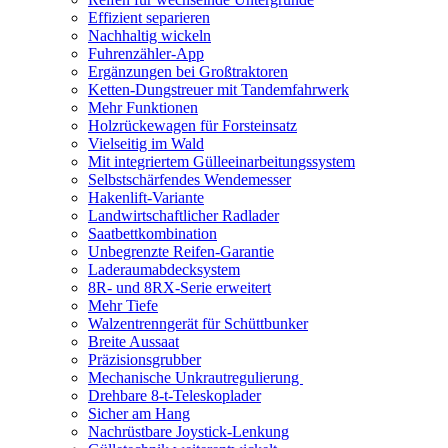
Effizient separieren
Nachhaltig wickeln
Fuhrenzähler-App
Ergänzungen bei Großtraktoren
Ketten-Dungstreuer mit Tandemfahrwerk
Mehr Funktionen
Holzrückewagen für Forsteinsatz
Vielseitig im Wald
Mit integriertem Gülleeinarbeitungssystem
Selbstschärfendes Wendemesser
Hakenlift-Variante
Landwirtschaftlicher Radlader
Saatbettkombination
Unbegrenzte Reifen-Garantie
Laderaumabdecksystem
8R- und 8RX-Serie erweitert
Mehr Tiefe
Walzentrenngerät für Schüttbunker
Breite Aussaat
Präzisionsgrubber
Mechanische Unkrautregulierung ​
Drehbare 8-t-Teleskoplader
Sicher am Hang
Nachrüstbare Joystick-Lenkung