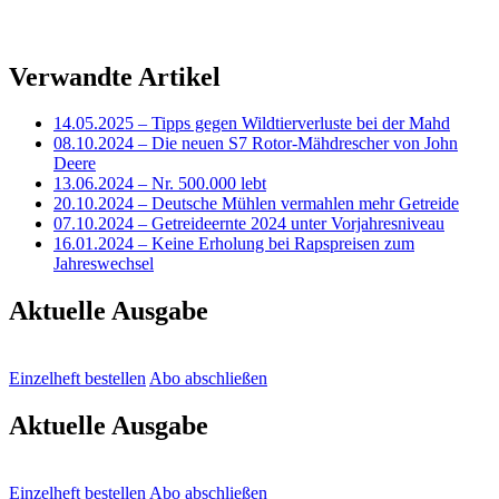
Verwandte Artikel
14.05.2025
– Tipps gegen Wildtierverluste bei der Mahd
08.10.2024
– Die neuen S7 Rotor-Mähdrescher von John
Deere
13.06.2024
– Nr. 500.000 lebt
20.10.2024
– Deutsche Mühlen vermahlen mehr Getreide
07.10.2024
– Getreideernte 2024 unter Vorjahresniveau
16.01.2024
– Keine Erholung bei Rapspreisen zum
Jahreswechsel
Aktuelle Ausgabe
Einzelheft bestellen
Abo abschließen
Aktuelle Ausgabe
Einzelheft bestellen
Abo abschließen