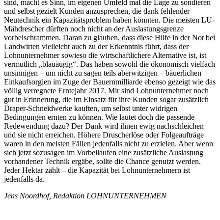
sind, macht es Sinn, im eigenen Umfeld mal die Lage zu sondieren
und selbst gezielt Kunden anzusprechen, die dank fehlender
Neutechnik ein Kapazitätsproblem haben könnten. Die meisten LU-
Mähdrescher dürften noch nicht an der Auslastungsgrenze
vorbeischrammen. Daran zu glauben, dass diese Hilfe in der Not bei
Landwirten vielleicht auch zu der Erkenntnis führt, dass der
Lohnunternehmer sowieso die wirtschaftlichere Alternative ist, ist
vermutlich „blauäugig“. Das haben sowohl die ökonomisch vielfach
unsinnigen – um nicht zu sagen teils aberwitzigen – bäuerlichen
Einkaufsorgien im Zuge der Bauernmilliarde ebenso gezeigt wie das
völlig verregnete Erntejahr 2017. Mir sind Lohnunternehmer noch
gut in Erinnerung, die im Einsatz für ihre Kunden sogar zusätzlich
Draper-Schneidwerke kauften, um selbst unter widrigen
Bedingungen ernten zu können. Wie lautet doch die passende
Redewendung dazu? Der Dank wird ihnen ewig nachschleichen
und sie nicht erreichen. Höhere Druscherlöse oder Folgeaufträge
waren in den meisten Fällen jedenfalls nicht zu erzielen. Aber wenn
sich jetzt sozusagen im Vorbeilaufen eine zusätzliche Auslastung
vorhandener Technik ergäbe, sollte die Chance genutzt werden.
Jeder Hektar zählt – die Kapazität bei Lohnunternehmern ist
jedenfalls da.
Jens Noordhof, Redaktion LOHNUNTERNEHMEN