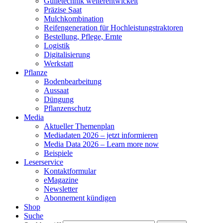
Gülletechnik weiterentwickelt
Präzise Saat
Mulchkombination
Reifengeneration für Hochleistungstraktoren
Bestellung, Pflege, Ernte
Logistik
Digitalisierung
Werkstatt
Pflanze
Bodenbearbeitung
Aussaat
Düngung
Pflanzenschutz
Media
Aktueller Themenplan
Mediadaten 2026 – jetzt informieren
Media Data 2026 – Learn more now
Beispiele
Leserservice
Kontaktformular
eMagazine
Newsletter
Abonnement kündigen
Shop
Suche