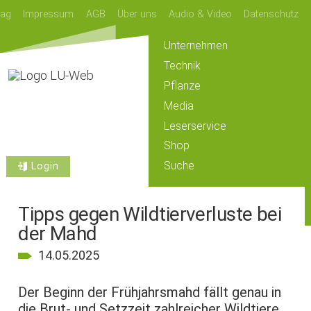
lag
Impressum
AGB
Über uns
Audio & Video
Datenschutz
Unternehmen
Technik
Pflanze
Media
Leserservice
Shop
Suche
Login
Tipps gegen Wildtierverluste bei
der Mahd
14.05.2025
Der Beginn der Frühjahrsmahd fällt genau in
die Brut- und Setzzeit zahlreicher Wildtiere.