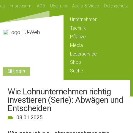
lag
Impressum
AGB
Über uns
Audio & Video
Datenschutz
Unternehmen
Technik
Pflanze
Media
Leserservice
Shop
Suche
Login
Wie Lohnunternehmen richtig
investieren (Serie): Abwägen und
Entscheiden
08.01.2025