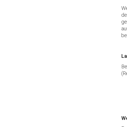
We
de
ge
au
be
La
Be
(R
We