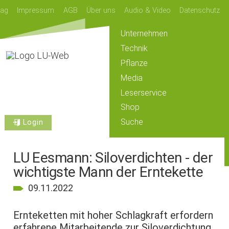
lag
Impressum
AGB
Über uns
Audio & Video
Datenschutz
Unternehmen
Technik
Pflanze
Media
Leserservice
Shop
Suche
Login
LU Eesmann: Siloverdichten - der
wichtigste Mann der Erntekette
09.11.2022
Ernteketten mit hoher Schlagkraft erfordern
erfahrene Mitarbeitende zur Siloverdichtung