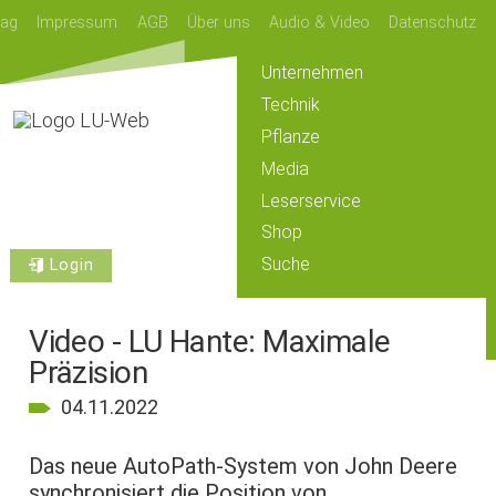
lag
Impressum
AGB
Über uns
Audio & Video
Datenschutz
Unternehmen
Technik
Pflanze
Media
Leserservice
Shop
Suche
Login
Video - LU Hante: Maximale
Präzision
04.11.2022
Das neue AutoPath-System von John Deere
synchronisiert die Position von