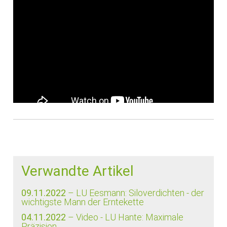
Verwandte Artikel
09.11.2022
– LU Eesmann: Siloverdichten - der
wichtigste Mann der Erntekette
04.11.2022
– Video - LU Hante: Maximale
Präzision