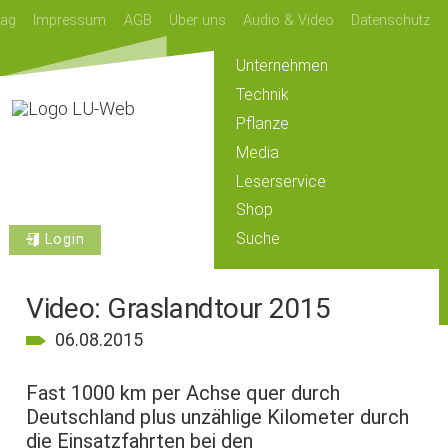
lag
Impressum
AGB
Über uns
Audio & Video
Datenschutz
Unternehmen
Technik
Pflanze
Media
Leserservice
Shop
Suche
Login
Video: Graslandtour 2015
06.08.2015
Fast 1000 km per Achse quer durch
Deutschland plus unzählige Kilometer durch
die Einsatzfahrten bei den