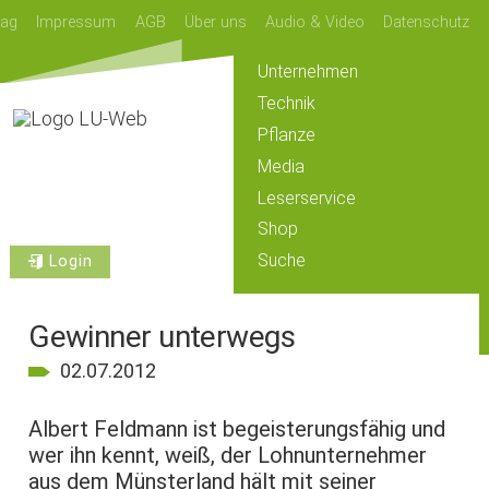
lag
Impressum
AGB
Über uns
Audio & Video
Datenschutz
Unternehmen
Technik
Pflanze
Media
Leserservice
Shop
Suche
Login
Gewinner unterwegs
02.07.2012
Albert Feldmann ist begeisterungsfähig und
wer ihn kennt, weiß, der Lohnunternehmer
aus dem Münsterland hält mit seiner