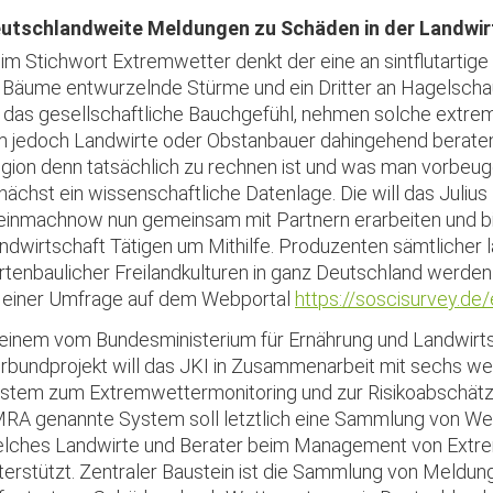
utschlandweite Meldungen zu Schäden in der Landwir
im Stichwort Extremwetter denkt der eine an sintflutartig
 Bäume entwurzelnde Stürme und ein Dritter an Hagelschau
 das gesellschaftliche Bauchgefühl, nehmen solche extrem
 jedoch Landwirte oder Obstanbauer dahingehend beraten 
gion denn tatsächlich zu rechnen ist und was man vorbeug
nächst ein wissenschaftliche Datenlage. Die will das Julius K
einmachnow nun gemeinsam mit Partnern erarbeiten und bitt
ndwirtschaft Tätigen um Mithilfe. Produzenten sämtlicher l
rtenbaulicher Freilandkulturen in ganz Deutschland werde
 einer Umfrage auf dem Webportal
https://soscisurvey.de
 einem vom Bundesministerium für Ernährung und Landwirt
rbundprojekt will das JKI in Zusammenarbeit mit sechs wei
stem zum Extremwettermonitoring und zur Risikoabschätz
RA genannte System soll letztlich eine Sammlung von W
lches Landwirte und Berater beim Management von Extr
terstützt. Zentraler Baustein ist die Sammlung von Meldun