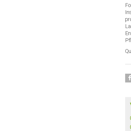
Fo
In
pr
La
En
Pf
Qu