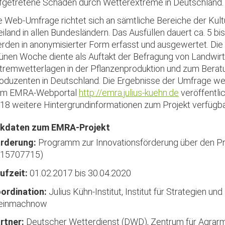
fgetretene Schäden durch Wetterextreme in Deutschland.
e Web-Umfrage richtet sich an sämtliche Bereiche der Kult
eiland in allen Bundesländern. Das Ausfüllen dauert ca. 5 bi
rden in anonymisierter Form erfasst und ausgewertet. Die d
ünen Woche diente als Auftakt der Befragung von Landwir
tremwetterlagen in der Pflanzenproduktion und zum Berat
oduzenten in Deutschland. Die Ergebnisse der Umfrage w
m EMRA-Webportal
http://emra.julius-kuehn.de
veröffentlic
18 weitere Hintergrundinformationen zum Projekt verfügba
kdaten zum EMRA-Projekt
rderung:
Programm zur Innovationsförderung über den Pr
15707715)
ufzeit:
01.02.2017 bis 30.04.2020
ordination:
Julius Kühn-Institut, Institut für Strategien u
einmachnow
rtner:
Deutscher Wetterdienst (DWD), Zentrum für Agrar