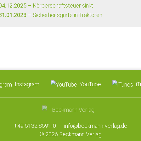
04.12.2025
– Körperschaftsteuer sinkt
31.01.2023
– Sicherheitsgurte in Traktoren
Instagram
YouTube
i
+49 5132 8591-0
info@beckmann-verlag.de
© 2026 Beckmann Verlag