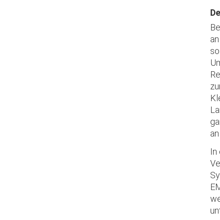
De
Be
an
so
Um
Re
zu
Kl
La
ga
an
In
Ve
Sy
EM
we
un