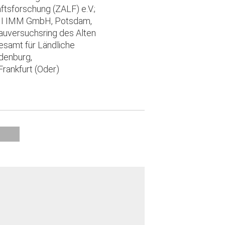
tsforschung (ZALF) e.V.;
PHI IMM GmbH, Potsdam,
auversuchsring des Alten
esamt für Ländliche
denburg,
rankfurt (Oder)