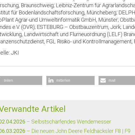
rschung, Braunschweig; Leibniz-Zentrum für Agrarlandschaf
stitut für Bodenlandschaftsforschung, Müncheberg; DEL
oPlant Agrar-und Umweltinformatik GmbH, Münster; Obstb
ndes e.V. (OVR); ESTEBURG – Obstbauzentrum, Jork; Land
twicklung, Landwirtschaft und Flurneuordnung (LELF) Bran
lanzenschutzdienst, FGL Risiko- und Kontrollmanagement, F
elle: JKI
teilen
mitteilen
mail
Verwandte Artikel
02.04.2026
– Selbstschärfendes Wendemesser
06.03.2026
– Die neuen John Deere Feldhäcksler F8 | F9