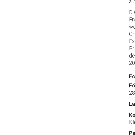
au
Di
Fr
we
Gr
Ex
Pr
de
20
Ec
Fö
28
La
Ko
Kl
Pa