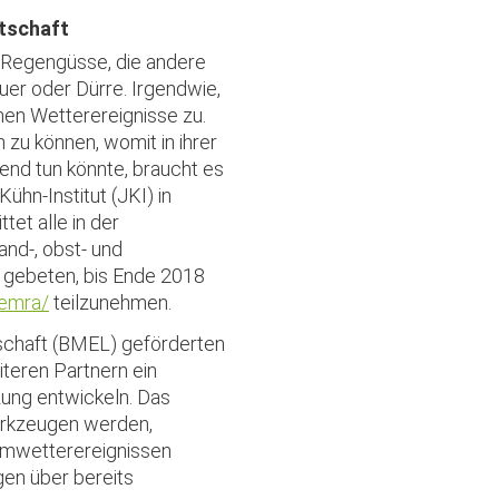
tschaft
e Regengüsse, die andere
er oder Dürre. Irgendwie,
en Wetterereignisse zu.
zu können, womit in ihrer
end tun könnte, braucht es
ühn-Institut (JKI) in
et alle in der
and-, obst- und
n gebeten, bis Ende 2018
/emra/
teilzunehmen.
schaft (BMEL) geförderten
teren Partnern ein
ung entwickeln. Das
erkzeugen werden,
emwetterereignissen
gen über bereits