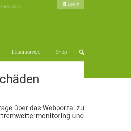
Login
atenschutz
Leserservice
Shop
Suche
schäden
frage über das Webportal zu
Extremwettermonitoring und