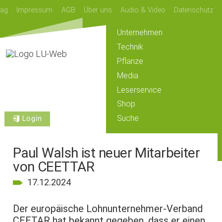
lag
Impressum
AGB
Über uns
Audio & Video
Datenschutz
Unternehmen
Technik
Pflanze
Media
Leserservice
Shop
Suche
Login
Paul Walsh ist neuer Mitarbeiter
von CEETTAR
17.12.2024
Der europäische Lohnunternehmer-Verband
CEETAR hat bekannt gegeben, dass er einen