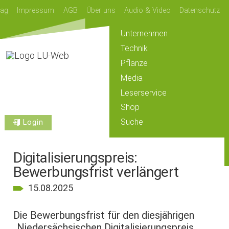
lag
Impressum
AGB
Über uns
Audio & Video
Datenschutz
Unternehmen
Technik
Pflanze
Media
Leserservice
Shop
Suche
Login
Digitalisierungspreis:
Bewerbungsfrist verlängert
15.08.2025
Die Bewerbungsfrist für den diesjährigen
„Niedersächsischen Digitalisierungspreis