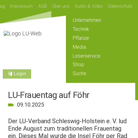
lag
Impressum
AGB
Über uns
Audio & Video
Datenschutz
Unternehmen
Technik
Pflanze
Media
Leserservice
Shop
Suche
Login
LU-Frauentag auf Föhr
09.10.2025
Der LU-Verband Schleswig-Holstein e. V. lud
Ende August zum traditionellen Frauentag
ein. Dieses Mal wurde die Insel Föhr per Rad