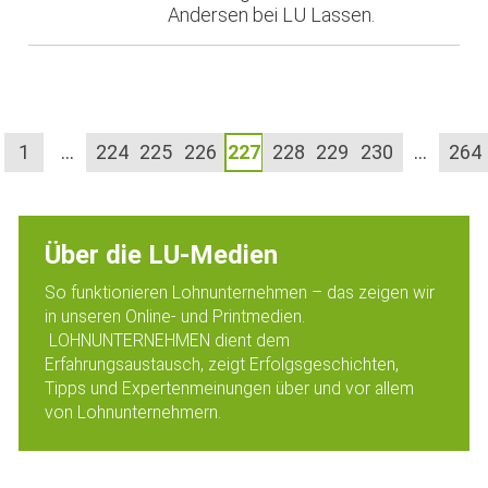
Andersen bei LU Lassen.
1
…
224
225
226
227
228
229
230
…
264
Über die LU-Medien
So funktionieren Lohnunternehmen – das zeigen wir
in unseren Online- und Printmedien.
LOHNUNTERNEHMEN dient dem
Erfahrungsaustausch, zeigt Erfolgsgeschichten,
Tipps und Expertenmeinungen über und vor allem
von Lohnunternehmern.