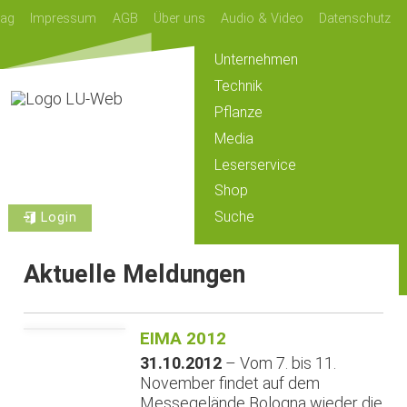
lag
Impressum
AGB
Über uns
Audio & Video
Datenschutz
Unternehmen
Technik
Pflanze
Media
Leserservice
Shop
Suche
Login
Aktuelle Meldungen
EIMA 2012
31.10.2012
– Vom 7. bis 11.
November findet auf dem
Messegelände Bologna wieder die