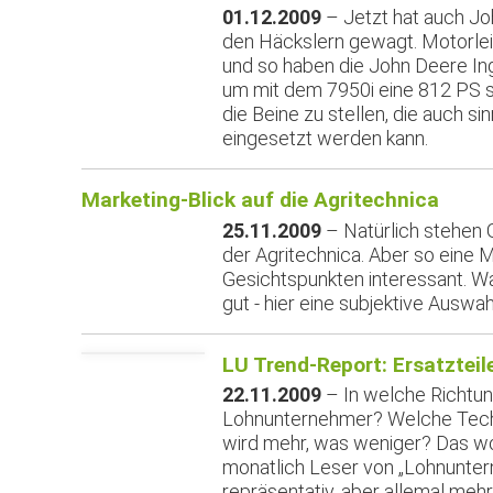
01.12.2009
– Jetzt hat auch Jo
den Häckslern gewagt. Motorleistu
und so haben die John Deere Ingen
um mit dem 7950i eine 812 PS s
die Beine zu stellen, die auch si
eingesetzt werden kann.
Marketing-Blick auf die Agritechnica
25.11.2009
– Natürlich stehen 
der Agritechnica. Aber so eine 
Gesichtspunkten interessant. Was
gut - hier eine subjektive Auswah
LU Trend-Report: Ersatztei
22.11.2009
– In welche Richtu
Lohnunternehmer? Welche Techn
wird mehr, was weniger? Das wo
monatlich Leser von „Lohnunter
repräsentativ, aber allemal meh