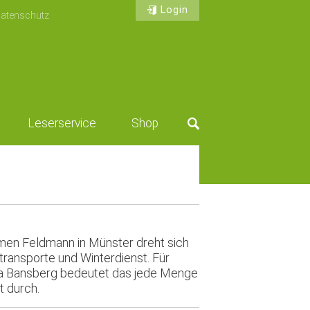
Login
atenschutz
Leserservice
Shop
Suche
en Feldmann in Münster dreht sich
transporte und Winterdienst. Für
a Bansberg bedeutet das jede Menge
t durch.