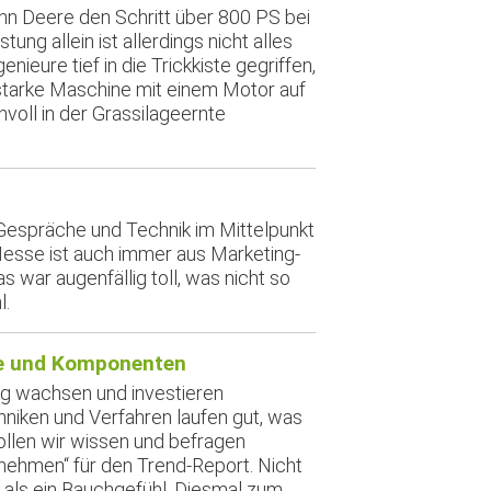
hn Deere den Schritt über 800 PS bei
ng allein ist allerdings nicht alles
ieure tief in die Trickkiste gegriffen,
tarke Maschine mit einem Motor auf
nnvoll in der Grassilageernte
Gespräche und Technik im Mittelpunkt
Messe ist auch immer aus Marketing-
 war augenfällig toll, was nicht so
l.
le und Komponenten
ng wachsen und investieren
iken und Verfahren laufen gut, was
llen wir wissen und befragen
nehmen“ für den Trend-Report. Nicht
r als ein Bauchgefühl. Diesmal zum