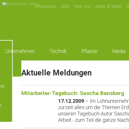
Impressum
AGB
Über uns
Audio & Video
D
Unternehmen
Technik
Pflanze
Media
Aktuelle Meldungen
nt
Mitarbeiter-Tagebuch: Sascha Bansberg
17.12.2009
– Im Lohnunternehm
m
zurzeit alles um die Themen Erd
unseren Tagebuch-Autor Sasch
Arbeit - zum Teil die ganze Nach