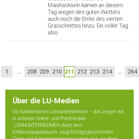
Maishäckseln kamen an diesem
Tag wegen des guten Wetters
auch noch die Ernte des vierten
Grasschnittes hinzu. Ein voller Tag
also.
1
…
208
209
210
211
212
213
214
…
264
Über die LU-Medien
So funktionieren Lohnunternehmen – das zeigen wir
in unseren Online- und Printmedien.
LOHNUNTERNEHMEN dient dem
Erfahrungsaustausch, zeigt Erfolgsgeschichten,
Tipps und Expertenmeinungen über und vor allem