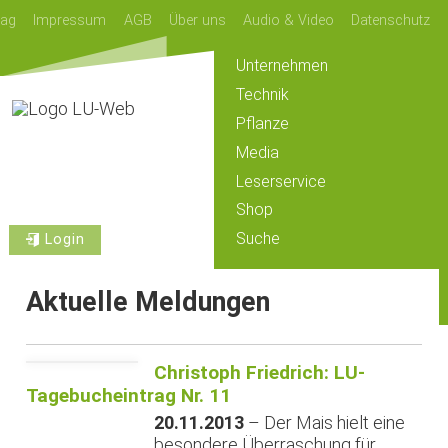
lag
Impressum
AGB
Über uns
Audio & Video
Datenschutz
Unternehmen
Technik
Pflanze
Media
Leserservice
Shop
Suche
Login
Aktuelle Meldungen
Christoph Friedrich: LU-
Tagebucheintrag Nr. 11
20.11.2013
– Der Mais hielt eine
besondere Überraschung für