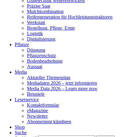
Gülletechnik weiterentwickelt
Präzise Saat
Mulchkombination
Reifengeneration für Hochleistungstraktoren
Werkstatt
Bestellung, Pflege, Ernte
Logistik
Digitalisierung
Pflanze
Düngung
Pflanzenschutz
Bodenbearbeitung
Aussaat
Media
Aktueller Themenplan
Mediadaten 2026 – jetzt informieren
Media Data 2026 – Learn more now
Beispiele
Leserservice
Kontaktformular
eMagazine
Newsletter
Abonnement kündigen
Shop
Suche