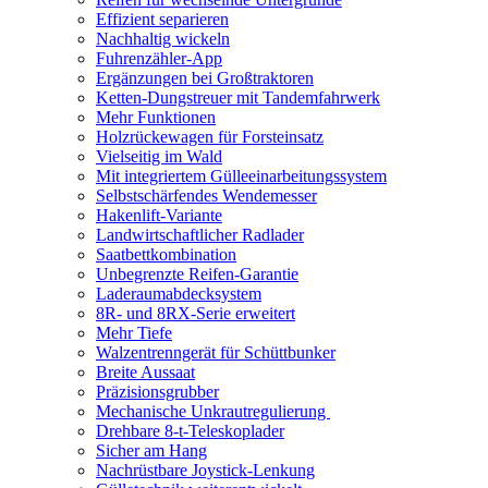
Effizient separieren
Nachhaltig wickeln
Fuhrenzähler-App
Ergänzungen bei Großtraktoren
Ketten-Dungstreuer mit Tandemfahrwerk
Mehr Funktionen
Holzrückewagen für Forsteinsatz
Vielseitig im Wald
Mit integriertem Gülleeinarbeitungssystem
Selbstschärfendes Wendemesser
Hakenlift-Variante
Landwirtschaftlicher Radlader
Saatbettkombination
Unbegrenzte Reifen-Garantie
Laderaumabdecksystem
8R- und 8RX-Serie erweitert
Mehr Tiefe
Walzentrenngerät für Schüttbunker
Breite Aussaat
Präzisionsgrubber
Mechanische Unkrautregulierung ​
Drehbare 8-t-Teleskoplader
Sicher am Hang
Nachrüstbare Joystick-Lenkung