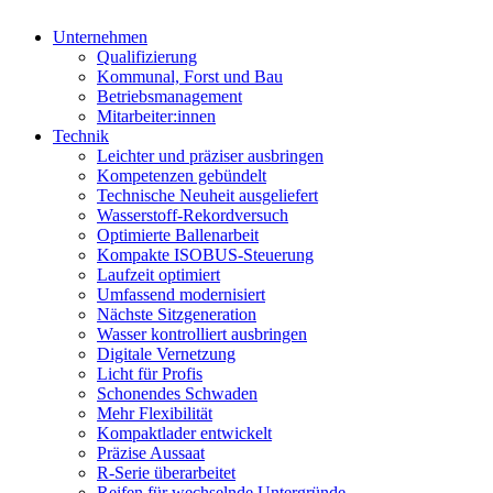
Unternehmen
Qualifizierung
Kommunal, Forst und Bau
Betriebsmanagement
Mitarbeiter:innen
Technik
Leichter und präziser ausbringen
Kompetenzen gebündelt
Technische Neuheit ausgeliefert
Wasserstoff-Rekordversuch
Optimierte Ballenarbeit
Kompakte ISOBUS-Steuerung
Laufzeit optimiert
Umfassend modernisiert
Nächste Sitzgeneration
Wasser kontrolliert ausbringen
Digitale Vernetzung
Licht für Profis
Schonendes Schwaden
Mehr Flexibilität
Kompaktlader entwickelt
Präzise Aussaat
R-Serie überarbeitet
Reifen für wechselnde Untergründe